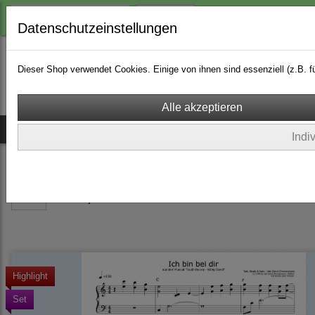
Login
Datenschutzeinstellungen
Dieser Shop verwendet Cookies. Einige von ihnen sind essenziell (z.B.
Ich bin bei dir
Musicals
CDs
Songs & Playbacks
Indi
Ich bin bei dir
(25)
Produkte je Seite
15
Highlight
Set