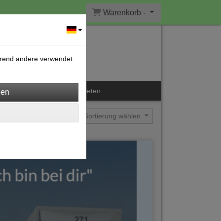
Warenkorb -
ährend andere verwendet
Kontakt
Kulturwerk mieten
Sortierung wählen