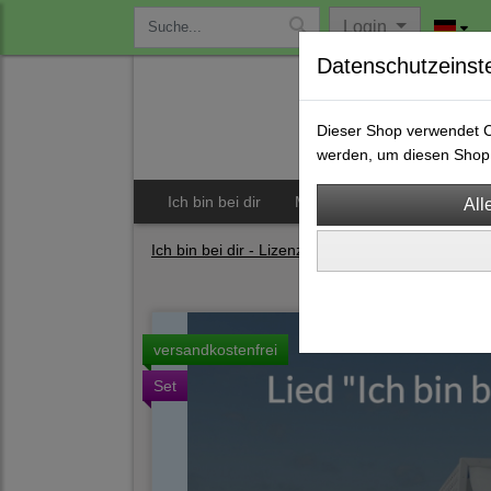
Login
Datenschutzeinst
Dieser Shop verwendet Co
werden, um diesen Shop 
Ich bin bei dir
Musicals
CDs
S
Ich bin bei dir - Lizenz für Gottesdienst
(5)
versandkostenfrei
Set