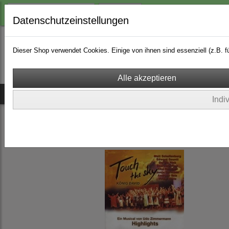
Login
Datenschutzeinstellungen
Dieser Shop verwendet Cookies. Einige von ihnen sind essenziell (z.B.
Ich bin bei dir
Musicals
CDs
Songs & Playbacks
Indi
Songs & Playbacks
(1)
aus CD: Touch the sky
(19)