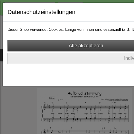
Login
Datenschutzeinstellungen
Dieser Shop verwendet Cookies. Einige von ihnen sind essenziell (z.B.
Ich bin bei dir
Musicals
CDs
Songs & Playbacks
Indi
Musicals
Schweitzer - Das Musical (über Helene & Albert Schweitzer)
(