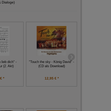
& Dialoge)
Leadsheets für 
 lieb dich" -
"Touch the sky - König David" -
"Schweitzer - Das M
ur (2. Akt)
(CD als Download)
Download
€ *
12,95 € *
14,95 € 