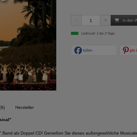
in den 
Lieferzeit: 1 bis 3 Tage
teilen
pin i
(6)
Hersteller
sical"
" Band als Doppel CD! Genießen Sie dieses außergewöhliche Musicaler