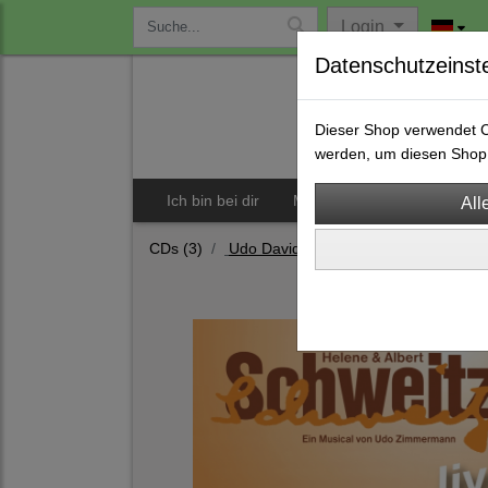
Login
Datenschutzeinst
Dieser Shop verwendet Co
werden, um diesen Shop 
Ich bin bei dir
Musicals
CDs
S
CDs
(3)
Udo David Zimmermann
(10)