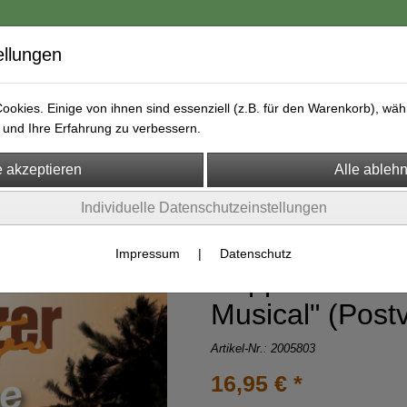
ellungen
okies. Einige von ihnen sind essenziell (z.B. für den Warenkorb), w
und Ihre Erfahrung zu verbessern.
ongs & Playbacks
Online Unterricht
Lizenz "Ich bin bei dir"
Individuelle Datenschutzeinstellungen
Impressum
|
Datenschutz
Doppel CD "Sc
Musical" (Post
Artikel-Nr.:
2005803
16,95 € *