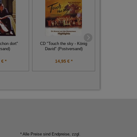
chon dort"
CD "Touch the sky - König
DVD "Touch the s
rsand)
David" (Postversand)
David" (Postv
 € *
14,95 € *
9,95 € 
* Alle Preise sind Endpreise, zzgl.