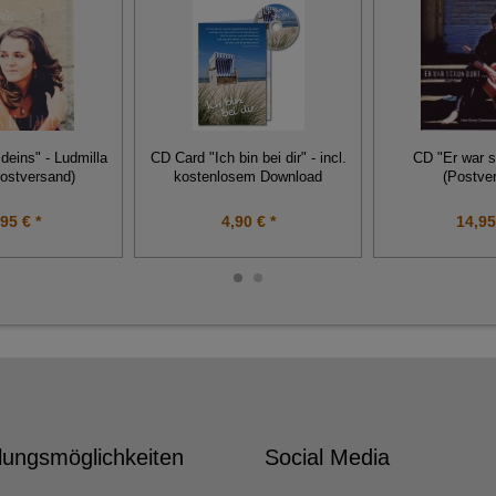
deins" - Ludmilla
CD Card "Ich bin bei dir" - incl.
CD "Er war s
Postversand)
kostenlosem Download
(Postve
95 € *
4,90 € *
14,95
lungsmöglichkeiten
Social Media