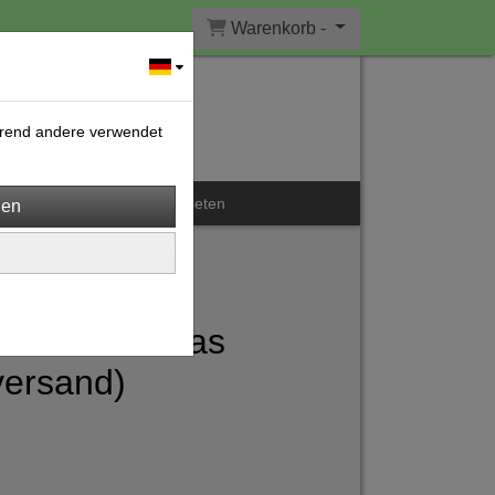
Warenkorb -
ährend andere verwendet
Kontakt
Kulturwerk mieten
hweitzer - Das
versand)