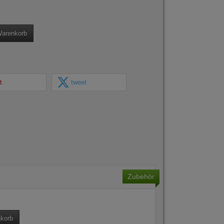
Warenkorb
t
tweet
Zubehör
korb