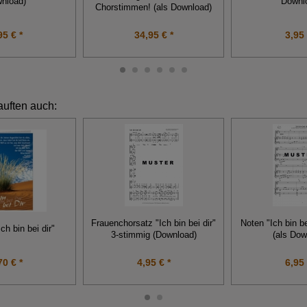
nload)
Downl
Chorstimmen! (als Download)
95 € *
34,95 € *
3,95 
auften auch:
Frauenchorsatz "Ich bin bei dir"
Noten "Ich bin be
Ich bin bei dir"
3-stimmig (Download)
(als Dow
70 € *
4,95 € *
6,95 