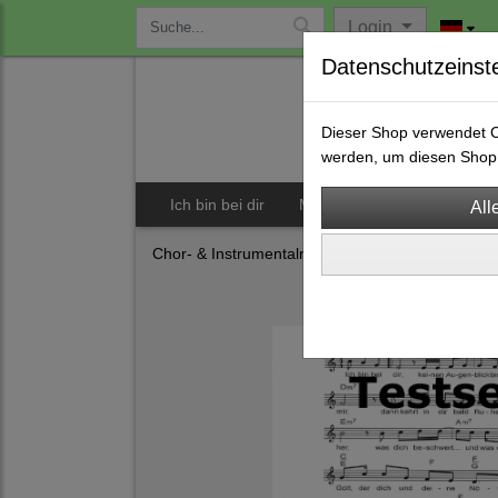
Login
Datenschutzeinst
Dieser Shop verwendet Co
werden, um diesen Shop 
Ich bin bei dir
Musicals
CDs
S
Chor- & Instrumentalnoten
Musicals
(26)