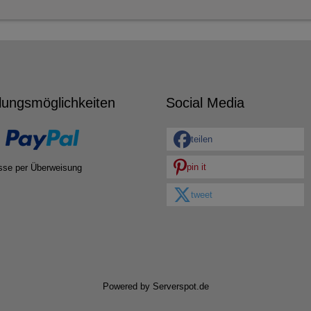
lungsmöglichkeiten
Social Media
teilen
pin it
sse per Überweisung
tweet
Powered by
Serverspot.de