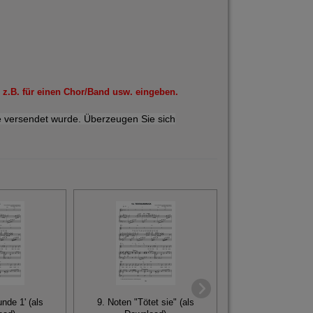
 z.B. für einen Chor/Band usw. eingeben.
 versendet wurde. Überzeugen Sie sich
unde 1' (als
9. Noten "Tötet sie" (als
1. Noten "Overtü