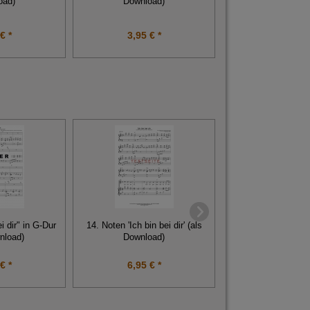
oad)
Download)
Download
€ *
3,95 € *
3,95 € 
i dir" in G-Dur
14. Noten 'Ich bin bei dir' (als
Chorpartitur "Ich bin
nload)
Download)
4-stimmigen Chor 
€ *
6,95 € *
5,85 € 