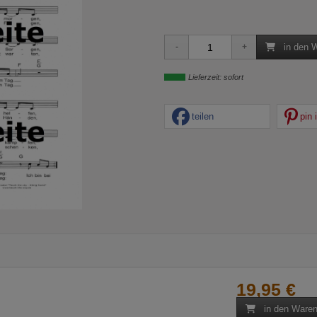
in den 
Lieferzeit: sofort
teilen
pin i
19,95 €
in den Waren