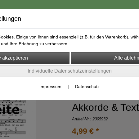
ellungen
okies. Einige von ihnen sind essenziell (z.B. für den Warenkorb), w
und Ihre Erfahrung zu verbessern.
ongs & Playbacks
Online Unterricht
Lizenz "Ich bin bei dir"
Individuelle Datenschutzeinstellungen
Impressum
|
Datenschutz
Ich bin bei dir
Akkorde & Text
Artikel-Nr.:
2005932
4,99 € *