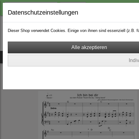
Login
Datenschutzeinstellungen
Dieser Shop verwendet Cookies. Einige von ihnen sind essenziell (z.B.
Ich bin bei dir
Musicals
CDs
Songs & Playbacks
Indi
Ich bin bei dir
(25)