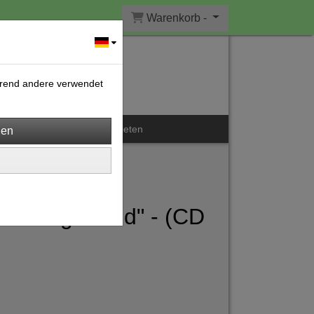
Warenkorb -
ährend andere verwendet
Kontakt
Kulturwerk mieten
 - König David" - (CD