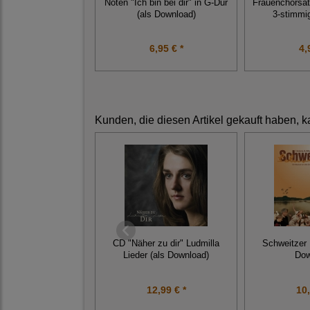
Noten "Ich bin bei dir" in G-Dur
Frauenchorsatz
(als Download)
3-stimmi
6,95 € *
4,
Kunden, die diesen Artikel gekauft haben, k
CD "Näher zu dir" Ludmilla
Schweitzer 
Lieder (als Download)
Dow
12,99 € *
10,