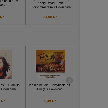
in bei dir" im
König David" - mit
Pack
Chorstimmen! (als Download)
€ *
34,95 € *
69,00 € 
"Wenn zwei Mens
ns" - Ludmilla
"Ich bin bei dir" - Playback in G-
lieben" - Playb
s Download)
Dur (als Download)
Download
 € *
9,49 € *
10,49 € 