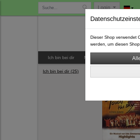
Login
Datenschutzeinst
Dieser Shop verwendet Co
werden, um diesen Shop 
Ich bin bei dir
Musicals
CDs
S
Ich bin bei dir
(25)