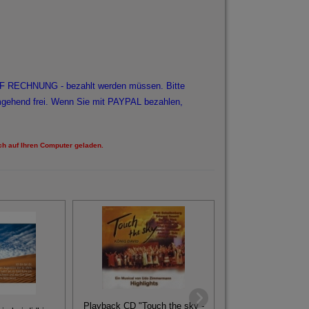
AUF RECHNUNG - bezahlt werden müssen. Bitte
umgehend frei. Wenn Sie mit PAYPAL bezahlen,
ch auf Ihren Computer geladen.
Grafikdaten Touch
König David (P
Playback CD "Touch the sky -
Handzettel, Ca