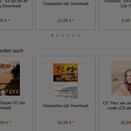
 "Ich bin bei dir"
Postkarte "Ich b
Chorpartitur (als Download)
g (Download)
12er 
95 € *
12,95 € *
9,50 
auften auch:
Doppel CD (als
CD "Herz wie dei
Chorpartitur (als Download)
nload)
Lieder (CD al
00 € *
12,95 € *
12,99