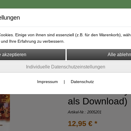
ellungen
okies. Einige von ihnen sind essenziell (z.B. für den Warenkorb), w
und Ihre Erfahrung zu verbessern.
ongs & Playbacks
Online Unterricht
Lizenz "Ich bin bei dir"
Individuelle Datenschutzeinstellungen
Impressum
|
Datenschutz
"Touch the sky
als Download)
Artikel-Nr.:
2005201
12,95 € *