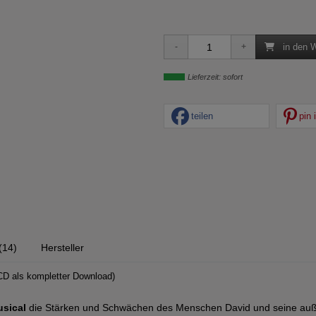
in den 
Lieferzeit: sofort
teilen
pin i
(14)
Hersteller
CD als kompletter Download)
sical
die Stärken und Schwächen des Menschen David und seine auße