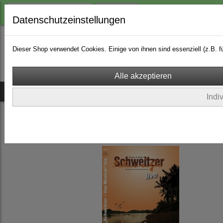
Login
Datenschutzeinstellungen
Dieser Shop verwendet Cookies. Einige von ihnen sind essenziell (z.B.
Ich bin bei dir
Musicals
CDs
Songs & Playbacks
Indi
Musical DVDs
(2)